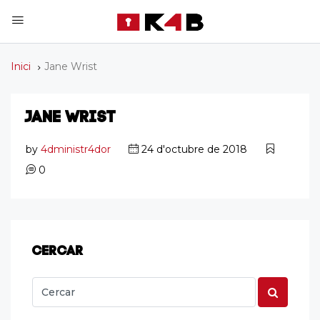
Inici
Jane Wrist
JANE WRIST
by
4dministr4dor
24 d'octubre de 2018
0
CERCAR