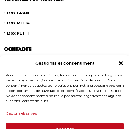
Box GRAN
Box MITJÀ
Box PETIT
CONTACTE
Gestionar el consentiment
Contacta’ns digitalment
Per oferir les millors experiències, fem servir tecnologies com les galetes
per emmagatzemar i/o accedir a la informació del dispositiu. Donar
consentiment a aquestes tecnologies ens permetrà processar dades com
el comportament de navegació o els identificadors únics en aquest lloc.
No donar consentiment o retirar-lo pot afectar negativament algunes
funcions i característiques.
Gestiona els serveis