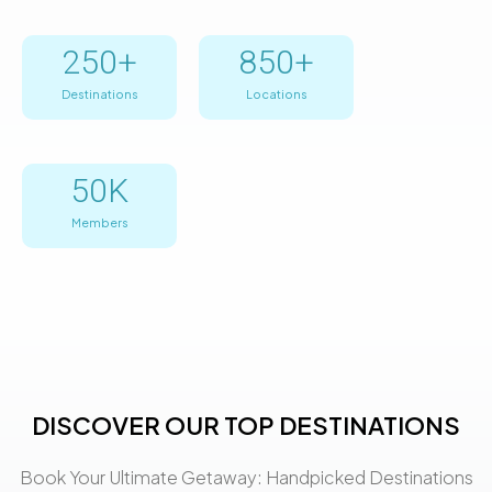
250
+
850
+
Destinations
Locations
50
K
Members
DISCOVER OUR TOP DESTINATIONS
Book Your Ultimate Getaway: Handpicked Destinations