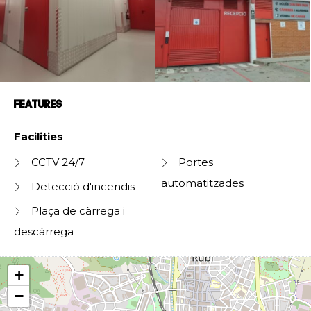
FEATURES
Facilities
CCTV 24/7
Portes
automatitzades
Detecció d'incendis
Plaça de càrrega i
descàrrega
+
−