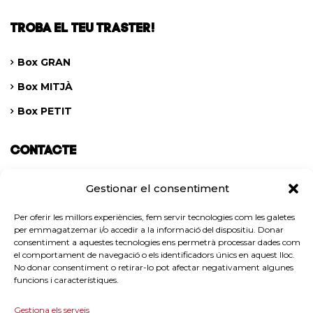
TROBA EL TEU TRASTER!
Box GRAN
Box MITJÀ
Box PETIT
CONTACTE
Contacta’ns digitalment
Gestionar el consentiment
Per oferir les millors experiències, fem servir tecnologies com les galetes
per emmagatzemar i/o accedir a la informació del dispositiu. Donar
consentiment a aquestes tecnologies ens permetrà processar dades com
el comportament de navegació o els identificadors únics en aquest lloc.
No donar consentiment o retirar-lo pot afectar negativament algunes
funcions i característiques.
Gestiona els serveis