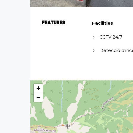
Facilities
FEATURES
CCTV 24/7
Detecció d'inc
+
−