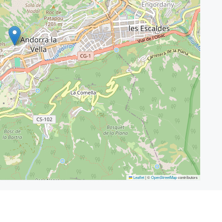
Leaflet
|
©
OpenStreetMap
contributors