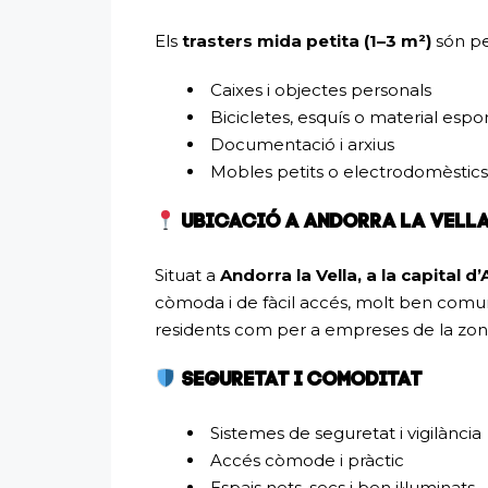
Els
trasters mida petita (1–3 m²)
són p
Caixes i objectes personals
Bicicletes, esquís o material espor
Documentació i arxius
Mobles petits o electrodomèstics
UBICACIÓ A ANDORRA LA VELL
Situat a
Andorra la Vella, a la capital d
còmoda i de fàcil accés, molt ben comun
residents com per a empreses de la zona
SEGURETAT I COMODITAT
Sistemes de seguretat i vigilància
Accés còmode i pràctic
Espais nets, secs i ben il·luminats