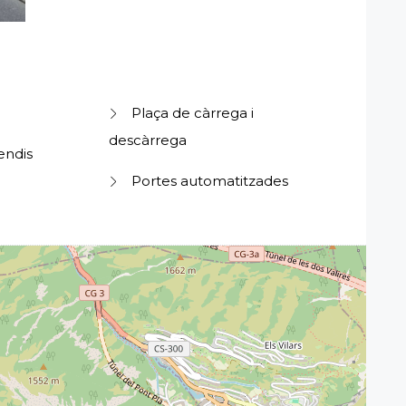
Plaça de càrrega i
descàrrega
endis
Portes automatitzades